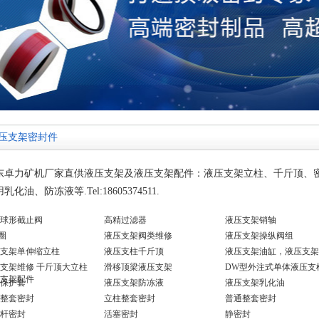
压支架密封件
东卓力矿机厂家直供液压支架及液压支架配件：液压支架立柱、千斤顶、密
乳化油、防冻液等.Tel:18605374511.
球形截止阀
高精过滤器
液压支架销轴
圈
液压支架阀类维修
液压支架操纵阀组
支架单伸缩立柱
液压支柱千斤顶
液压支架油缸，液压支架
支架维修 千斤顶大立柱
滑移顶梁液压支架
DW型外注式单体液压支
支架配件
保护套
液压支架防冻液
液压支架乳化油
整套密封
立柱整套密封
普通整套密封
杆密封
活塞密封
静密封