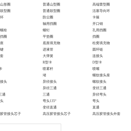
山形圈
普通山型圈
高端蕾型圈
鼓型圈
普通鼓型圈
活塞导向环
环
防尘圈
卡箍
轴用挡圈
开口销
螺栓
螺钉
孔用挡圈
挡圈
平垫圈
挡圈
座
底座填充物
柱窝填充物
键
进液管
圆环链
套
大弹簧
连接头
R型卡
D型卡
卡
喷雾杆
喷嘴
堵
螺纹接头座
接头
异径接头
螺纹接头
异径三通
变径三通
三通
三通
异径弯头
头
弯头135°
弯头
变径直通
直通
胶管接头芯子
高压胶管接头芯子
高压胶管接头外套