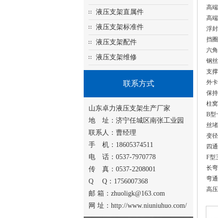
高端
液压支架直属件
高端
液压支架标准件
浮封
挡圈
液压支架配件
六角
液压支架维修
钢丝
支撑
外卡
联系方式
保持
柱窝
山东卓力液压支架生产厂家
B型
地 址：济宁任城区南张工业园
丝堵
联系人：曹经理
变径
手 机：18605374511
四通
电 话：0537-7970778
F型
长弯
传 真：0537-2208001
弯通
Q Q：1756007368
高压
邮 箱：zhuoligk@163.com
网 址：http://www.niuniuhuo.com/