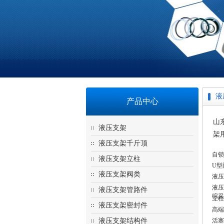
液
产品中心
山
液压支架
架用
液压支架千斤顶
自锁
液压支架立柱
U型
液压支架阀类
液压
液压
液压支架管路件
综采
立柱
液压支架密封件
高端
液压支架结构件
活塞