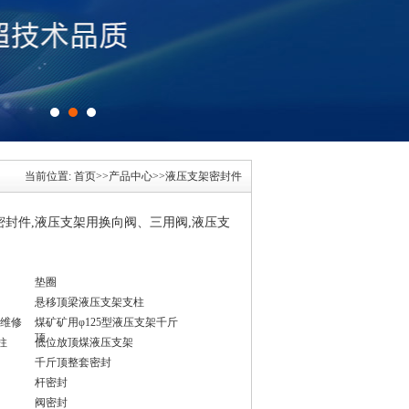
当前位置:
首页
>>
产品中心
>>
液压支架密封件
封件,液压支架用换向阀、三用阀,液压支
垫圈
悬移顶梁液压支架支柱
维修
煤矿矿用φ125型液压支架千斤
顶
柱
低位放顶煤液压支架
千斤顶整套密封
杆密封
阀密封