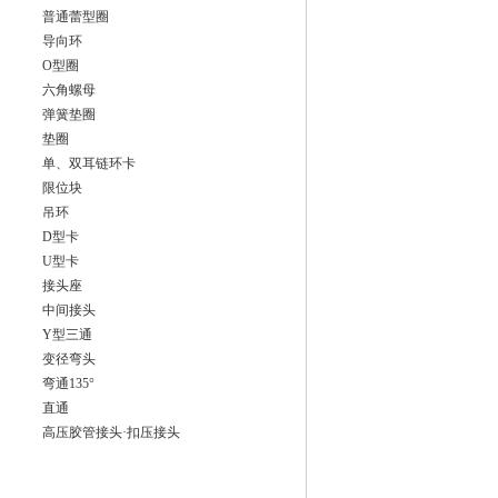
普通蕾型圈
导向环
O型圈
六角螺母
弹簧垫圈
垫圈
单、双耳链环卡
限位块
吊环
D型卡
U型卡
接头座
中间接头
Y型三通
变径弯头
弯通135°
直通
高压胶管接头·扣压接头