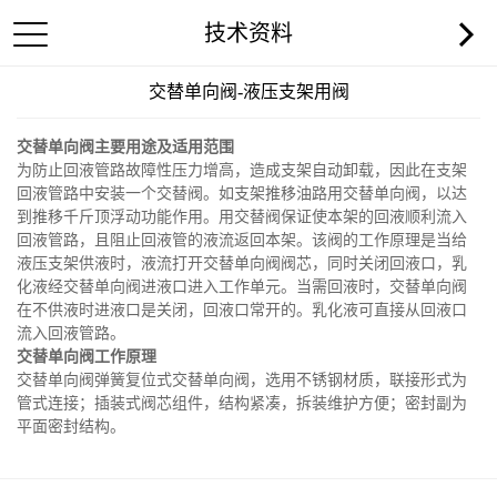
技术资料
交替单向阀-液压支架用阀
交替单向阀主要用途及适用范围
为防止回液管路故障性压力增高，造成支架自动卸载，因此在支架
回液管路中安装一个交替阀。如支架推移油路用交替单向阀，以达
到推移千斤顶浮动功能作用。用交替阀保证使本架的回液顺利流入
回液管路，且阻止回液管的液流返回本架。该阀的工作原理是当给
液压支架供液时，液流打开交替单向阀阀芯，同时关闭回液口，乳
化液经交替单向阀进液口进入工作单元。当需回液时，交替单向阀
在不供液时进液口是关闭，回液口常开的。乳化液可直接从回液口
流入回液管路。
交替单向阀工作原理
交替单向阀弹簧复位式交替单向阀，选用不锈钢材质，联接形式为
管式连接；插装式阀芯组件，结构紧凑，拆装维护方便；密封副为
平面密封结构。